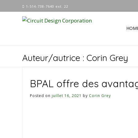
Skip
1-514-738-7640 ext. 22
to
content
HOM
Auteur/autrice :
Corin Grey
BPAL offre des avanta
Posted on
juillet 16, 2021
by
Corin Grey