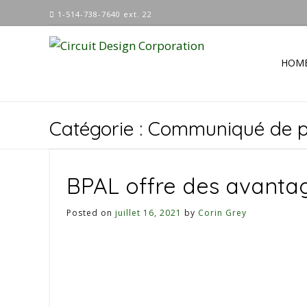
Skip
1-514-738-7640 ext. 22
to
content
HOM
Catégorie :
Communiqué de p
BPAL offre des avanta
Posted on
juillet 16, 2021
by
Corin Grey